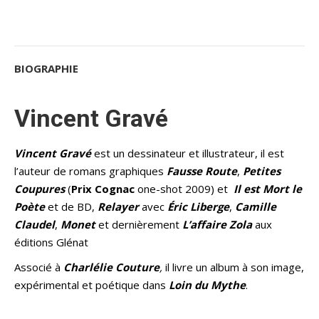
BIOGRAPHIE
Vincent Gravé
Vincent Gravé
est un dessinateur et illustrateur, il est
l’auteur de romans graphiques
Fausse Route
,
Petites
Coupures
(
Prix Cognac
one-shot 2009) et
Il est
M
ort le
P
oète
et de BD,
Relayer
avec
Éric
Liberge
,
Camille
Claudel
,
Monet
et dernièrement
L’affai
re
Zola
aux
éditions Glénat
Associé à
Charlélie
Couture
,
il livre un album à son image,
expérimental et poétique dans
Loin du Mythe
.