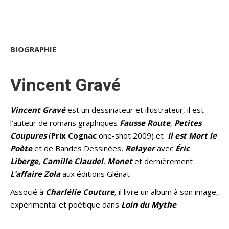
BIOGRAPHIE
Vincent Gravé
Vincent Gravé
est un dessinateur et illustrateur, il est
l’auteur de romans graphiques
Fausse Route
,
Petites
Coupures
(
Prix Cognac
one-shot 2009) et
Il est
M
ort le
P
oète
et de Bandes Dessinées,
Relayer
avec
Éric
Liberge
, Camille
Claudel
,
Monet
et dernièrement
L’affai
re
Zola
aux éditions Glénat
Associé à
Charlélie
Couture
,
il livre un album à son image,
expérimental et poétique dans
Loin du Mythe
.