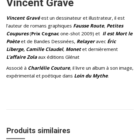
Vincent Gravé
Vincent Gravé
est un dessinateur et illustrateur, il est
l’auteur de romans graphiques
Fausse Route
,
Petites
Coupures
(
Prix Cognac
one-shot 2009) et
Il est
M
ort le
P
oète
et de Bandes Dessinées,
Relayer
avec
Éric
Liberge
, Camille
Claudel
,
Monet
et dernièrement
L’affai
re
Zola
aux éditions Glénat
Associé à
Charlélie
Couture
,
il livre un album à son image,
expérimental et poétique dans
Loin du Mythe
.
Produits similaires