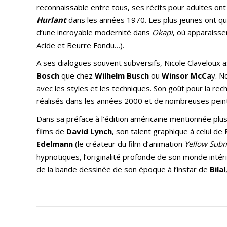
reconnaissable entre tous, ses récits pour adultes ont é
Hurlant
dans les années 1970. Les plus jeunes ont q
d’une incroyable modernité dans
Okapi
, où apparaiss
Acide et Beurre Fondu…).
A ses dialogues souvent subversifs, Nicole Claveloux a
Bosch
que chez
Wilhelm Busch
ou
Winsor McCa
y. N
avec les styles et les techniques. Son goût pour la re
réalisés dans les années 2000 et de nombreuses pein
Dans sa préface à l’édition américaine mentionnée plu
films de
David Lynch
, son talent graphique à celui de
Edelmann
(le créateur du film d’animation
Yellow Sub
hypnotiques, l’originalité profonde de son monde intér
de la bande dessinée de son époque à l’instar de
Bilal