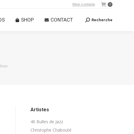
Mon compte
0
OS
SHOP
CONTACT
Recherche
Recherche
:
OS
SHOP
CONTACT
Recherche
Recherche
:
eloux
Artistes
40 Bulles de Jazz
Christophe Chabouté