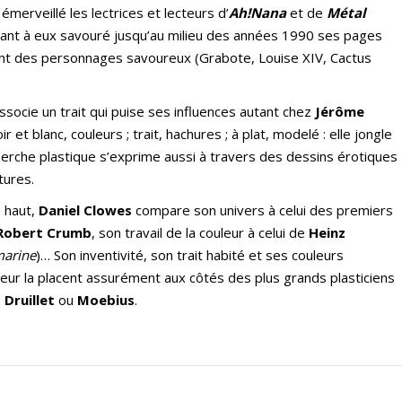
merveillé les lectrices et lecteurs d’
Ah!Nana
et de
Métal
uant à eux savouré jusqu’au milieu des années 1990 ses pages
ent des personnages savoureux (Grabote, Louise XIV, Cactus
ssocie un trait qui puise ses influences autant chez
Jérôme
oir et blanc, couleurs ; trait, hachures ; à plat, modelé : elle jongle
cherche plastique s’exprime aussi à travers des dessins érotiques
tures.
s haut,
Daniel Clowes
compare son univers à celui des premiers
Robert Crumb
, son travail de la couleur à celui de
Heinz
marine
)… Son inventivité, son trait habité et ses couleurs
ieur la placent assurément aux côtés des plus grands plasticiens
,
Druillet
ou
Moebius
.