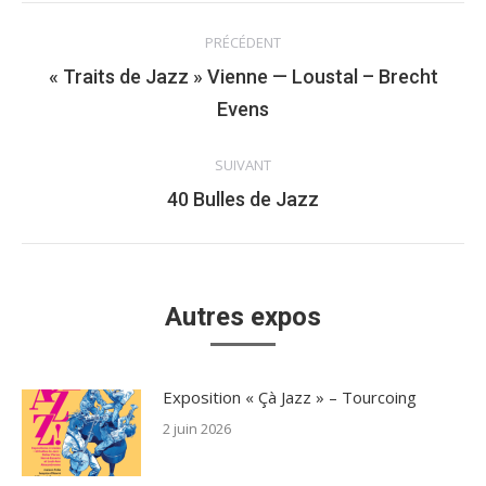
Navigation
PRÉCÉDENT
article
« Traits de Jazz » Vienne — Loustal – Brecht
Article
Evens
précédent
:
SUIVANT
Article
40 Bulles de Jazz
suivant
:
Autres expos
Exposition « Çà Jazz » – Tourcoing
2 juin 2026