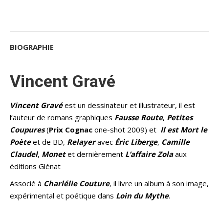
BIOGRAPHIE
Vincent Gravé
Vincent Gravé
est un dessinateur et illustrateur, il est
l’auteur de romans graphiques
Fausse Route
,
Petites
Coupures
(
Prix Cognac
one-shot 2009) et
Il est
M
ort le
P
oète
et de BD,
Relayer
avec
Éric
Liberge
,
Camille
Claudel
,
Monet
et dernièrement
L’affai
re
Zola
aux
éditions Glénat
Associé à
Charlélie
Couture
,
il livre un album à son image,
expérimental et poétique dans
Loin du Mythe
.