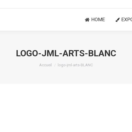
HOME
EXP
HOME
EXP
LOGO-JML-ARTS-BLANC
Vous êtes ici :
Accueil
logo-jml-arts-BLANC