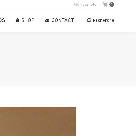
Mon compte
0
OS
SHOP
CONTACT
Recherche
Recherche
:
OS
SHOP
CONTACT
Recherche
Recherche
: